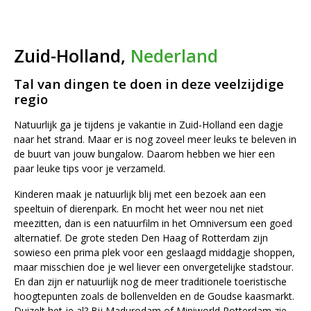
Zuid-Holland,
Nederland
Tal van dingen te doen in deze veelzijdige
regio
Natuurlijk ga je tijdens je vakantie in Zuid-Holland een dagje
naar het strand. Maar er is nog zoveel meer leuks te beleven in
de buurt van jouw bungalow. Daarom hebben we hier een
paar leuke tips voor je verzameld.
Kinderen maak je natuurlijk blij met een bezoek aan een
speeltuin of dierenpark. En mocht het weer nou net niet
meezitten, dan is een natuurfilm in het Omniversum een goed
alternatief. De grote steden Den Haag of Rotterdam zijn
sowieso een prima plek voor een geslaagd middagje shoppen,
maar misschien doe je wel liever een onvergetelijke stadstour.
En dan zijn er natuurlijk nog de meer traditionele toeristische
hoogtepunten zoals de bollenvelden en de Goudse kaasmarkt.
Duizelt het je al? Bij Madurodam of Miniworld Rotterdam zie