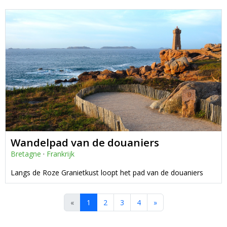
Wandelpad van de douaniers
Bretagne
·
Frankrijk
Langs de Roze Granietkust loopt het pad van de douaniers
«
1
2
3
4
»