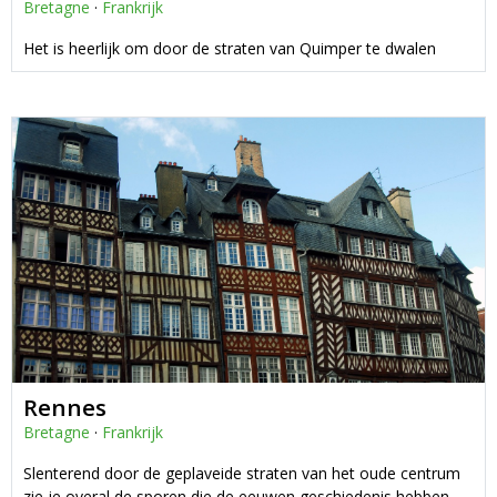
Bretagne
·
Frankrijk
Het is heerlijk om door de straten van Quimper te dwalen
Rennes
Bretagne
·
Frankrijk
Slenterend door de geplaveide straten van het oude centrum
zie je overal de sporen die de eeuwen geschiedenis hebben