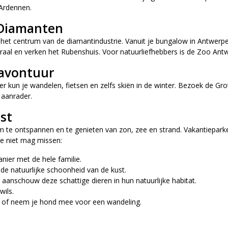
 Ardennen.
 Diamanten
et centrum van de diamantindustrie. Vanuit je bungalow in Antwerpen
al en verken het Rubenshuis. Voor natuurliefhebbers is de Zoo Ant
 avontuur
er kun je wandelen, fietsen en zelfs skiën in de winter. Bezoek de Gr
 aanrader.
st
m te ontspannen en te genieten van zon, zee en strand. Vakantieparke
e je niet mag missen:
nier met de hele familie.
 de natuurlijke schoonheid van de kust.
anschouw deze schattige dieren in hun natuurlijke habitat.
wils.
nd of neem je hond mee voor een wandeling.