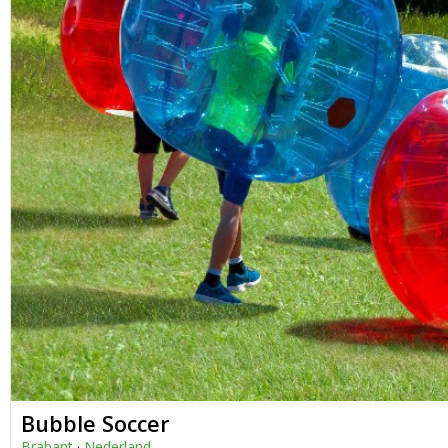
Bubble Soccer
Brabant
·
Nederland