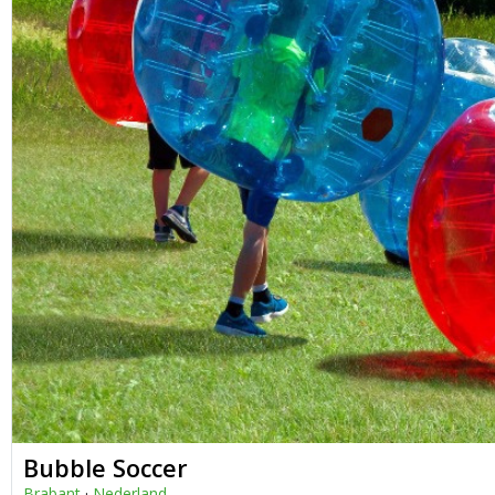
Bubble Soccer
Brabant
·
Nederland