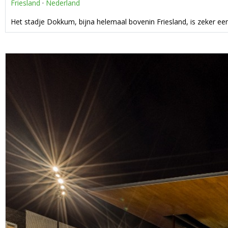
Friesland
·
Nederland
Het stadje Dokkum, bijna helemaal bovenin Friesland, is zeker e