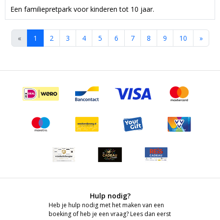
Een familiepretpark voor kinderen tot 10 jaar.
«
1
2
3
4
5
6
7
8
9
10
»
Hulp nodig?
Heb je hulp nodig met het maken van een
boeking of heb je een vraag? Lees dan eerst