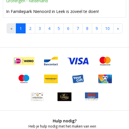
Groningen
·
Nederland
In Familiepark Nienoord in Leek is zoveel te doen!
«
1
2
3
4
5
6
7
8
9
10
»
Hulp nodig?
Heb je hulp nodig met het maken van een