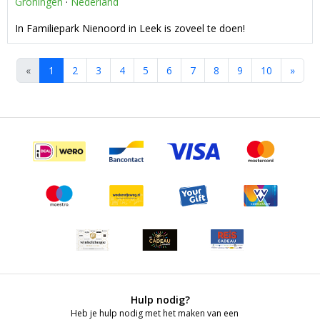
Groningen
·
Nederland
In Familiepark Nienoord in Leek is zoveel te doen!
«
1
2
3
4
5
6
7
8
9
10
»
Hulp nodig?
Heb je hulp nodig met het maken van een