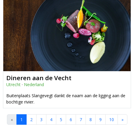
Dineren aan de Vecht
Utrecht
·
Nederland
Buitenplaats Slangevegt dankt de naam aan de ligging aan de
bochtige rivier.
«
1
2
3
4
5
6
7
8
9
10
»