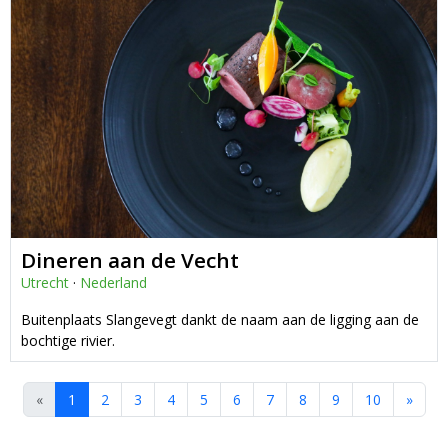
Dineren aan de Vecht
Utrecht
·
Nederland
Buitenplaats Slangevegt dankt de naam aan de ligging aan de
bochtige rivier.
«
1
2
3
4
5
6
7
8
9
10
»