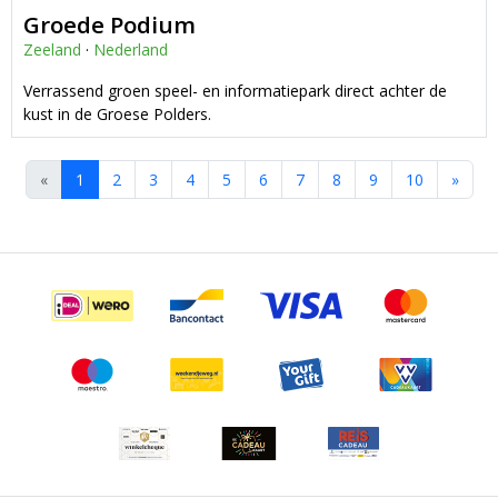
Groede Podium
Zeeland
·
Nederland
Verrassend groen speel- en informatiepark direct achter de
kust in de Groese Polders.
«
1
2
3
4
5
6
7
8
9
10
»