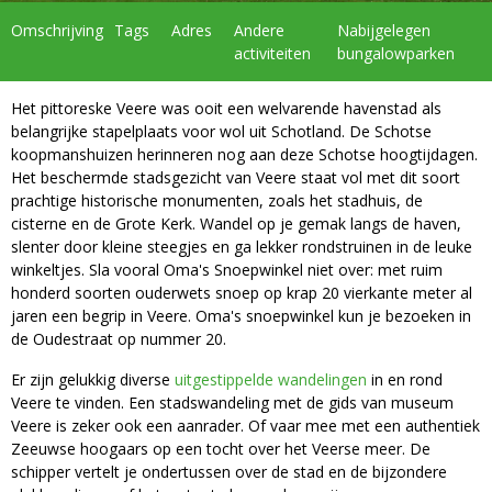
Omschrijving
Tags
Adres
Andere
Nabijgelegen
activiteiten
bungalowparken
Het pittoreske Veere was ooit een welvarende havenstad als
belangrijke stapelplaats voor wol uit Schotland. De Schotse
koopmanshuizen herinneren nog aan deze Schotse hoogtijdagen.
Het beschermde stadsgezicht van Veere staat vol met dit soort
prachtige historische monumenten, zoals het stadhuis, de
cisterne en de Grote Kerk. Wandel op je gemak langs de haven,
slenter door kleine steegjes en ga lekker rondstruinen in de leuke
winkeltjes. Sla vooral Oma's Snoepwinkel niet over: met ruim
honderd soorten ouderwets snoep op krap 20 vierkante meter al
jaren een begrip in Veere. Oma's snoepwinkel kun je bezoeken in
de Oudestraat op nummer 20.
Er zijn gelukkig diverse
uitgestippelde wandelingen
in en rond
Veere te vinden. Een stadswandeling met de gids van museum
Veere is zeker ook een aanrader. Of vaar mee met een authentiek
Zeeuwse hoogaars op een tocht over het Veerse meer. De
schipper vertelt je ondertussen over de stad en de bijzondere