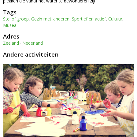
plekken die vanaf het water te bewonderen zijn.
Tags
Stel of groep
,
Gezin met kinderen
,
Sportief en actief
,
Cultuur
,
Musea
Adres
Zeeland
·
Nederland
Andere activiteiten