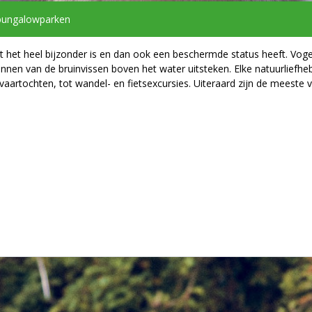
bungalowparken
at het heel bijzonder is en dan ook een beschermde status heeft. Vog
 vinnen van de bruinvissen boven het water uitsteken. Elke natuurliefhe
an vaartochten, tot wandel- en fietsexcursies. Uiteraard zijn de meeste