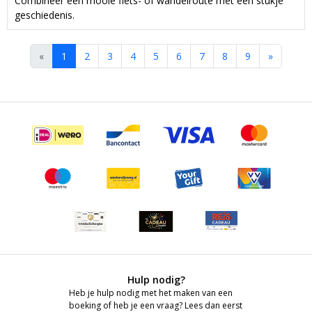
Combineer een mooie fiets- of wandelroute met een stukje
geschiedenis.
«
1
2
3
4
5
6
7
8
9
»
Hulp nodig?
Heb je hulp nodig met het maken van een
boeking of heb je een vraag? Lees dan eerst