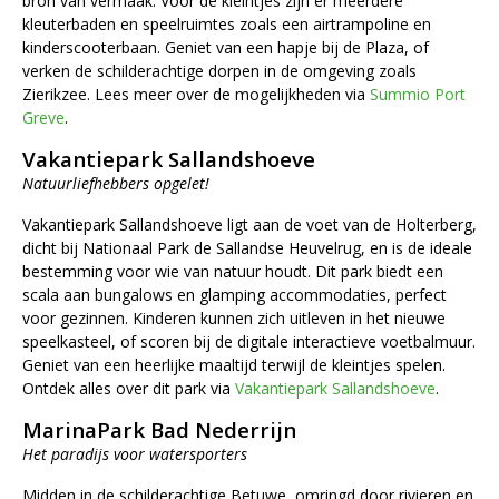
bron van vermaak. Voor de kleintjes zijn er meerdere
kleuterbaden en speelruimtes zoals een airtrampoline en
kinderscooterbaan. Geniet van een hapje bij de Plaza, of
verken de schilderachtige dorpen in de omgeving zoals
Zierikzee. Lees meer over de mogelijkheden via
Summio Port
Greve
.
Vakantiepark Sallandshoeve
Natuurliefhebbers opgelet!
Vakantiepark Sallandshoeve ligt aan de voet van de Holterberg,
dicht bij Nationaal Park de Sallandse Heuvelrug, en is de ideale
bestemming voor wie van natuur houdt. Dit park biedt een
scala aan bungalows en glamping accommodaties, perfect
voor gezinnen. Kinderen kunnen zich uitleven in het nieuwe
speelkasteel, of scoren bij de digitale interactieve voetbalmuur.
Geniet van een heerlijke maaltijd terwijl de kleintjes spelen.
Ontdek alles over dit park via
Vakantiepark Sallandshoeve
.
MarinaPark Bad Nederrijn
Het paradijs voor watersporters
Midden in de schilderachtige Betuwe, omringd door rivieren en