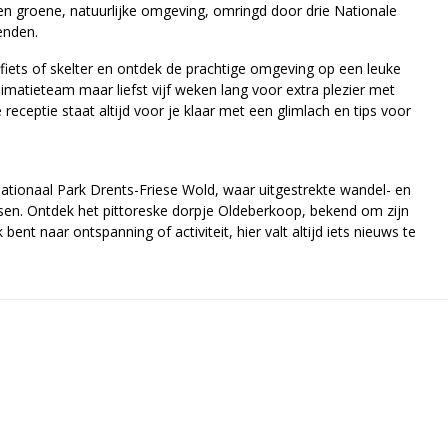
een groene, natuurlijke omgeving, omringd door drie Nationale
enden.
iets of skelter en ontdek de prachtige omgeving op een leuke
nimatieteam maar liefst vijf weken lang voor extra plezier met
eceptie staat altijd voor je klaar met een glimlach en tips voor
Nationaal Park Drents-Friese Wold, waar uitgestrekte wandel- en
sen. Ontdek het pittoreske dorpje Oldeberkoop, bekend om zijn
t naar ontspanning of activiteit, hier valt altijd iets nieuws te