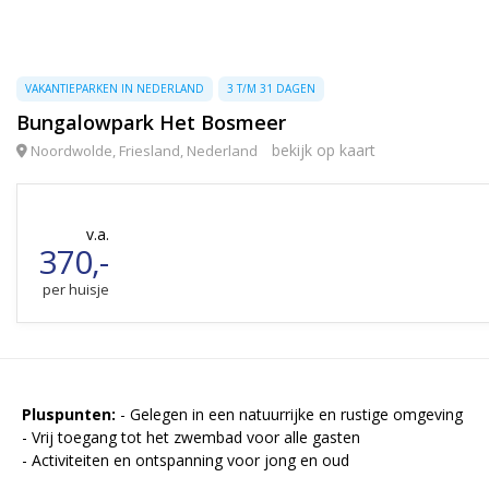
VAKANTIEPARKEN IN NEDERLAND
3 T/M 31 DAGEN
Bungalowpark Het Bosmeer
bekijk op kaart
Noordwolde, Friesland, Nederland
v.a.
370,-
per huisje
Pluspunten:
- Gelegen in een natuurrijke en rustige omgeving
- Vrij toegang tot het zwembad voor alle gasten
- Activiteiten en ontspanning voor jong en oud