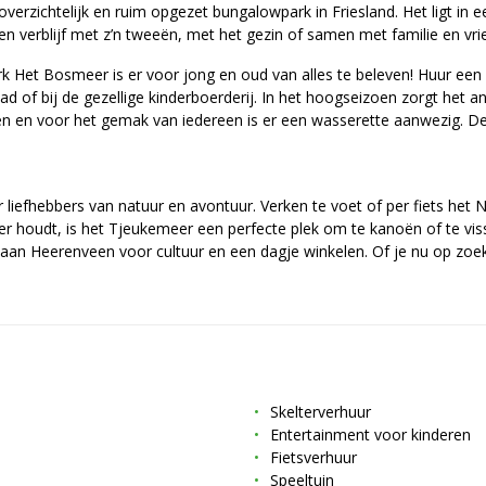
erzichtelijk en ruim opgezet bungalowpark in Friesland. Het ligt in 
en verblijf met z’n tweeën, met het gezin of samen met familie en vri
Het Bosmeer is er voor jong en oud van alles te beleven! Huur een f
ad of bij de gezellige kinderboerderij. In het hoogseizoen zorgt het a
en en voor het gemak van iedereen is er een wasserette aanwezig. De r
liefhebbers van natuur en avontuur. Verken te voet of per fiets het 
 houdt, is het Tjeukemeer een perfecte plek om te kanoën of te vis
an Heerenveen voor cultuur en een dagje winkelen. Of je nu op zoek ben
Skelterverhuur
Entertainment voor kinderen
Fietsverhuur
Speeltuin