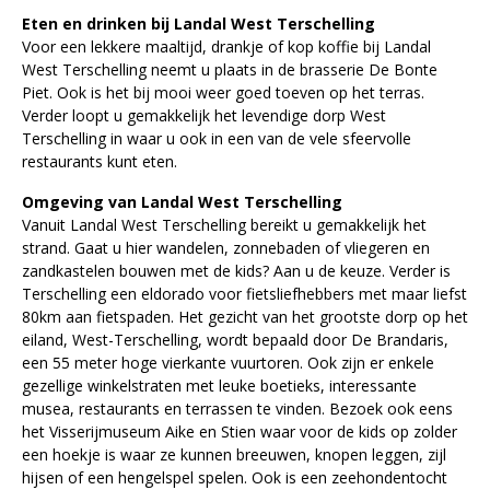
Eten en drinken bij Landal West Terschelling
Voor een lekkere maaltijd, drankje of kop koffie bij Landal
West Terschelling neemt u plaats in de brasserie De Bonte
Piet. Ook is het bij mooi weer goed toeven op het terras.
Verder loopt u gemakkelijk het levendige dorp West
Terschelling in waar u ook in een van de vele sfeervolle
restaurants kunt eten.
Omgeving van Landal West Terschelling
Vanuit Landal West Terschelling bereikt u gemakkelijk het
strand. Gaat u hier wandelen, zonnebaden of vliegeren en
zandkastelen bouwen met de kids? Aan u de keuze. Verder is
Terschelling een eldorado voor fietsliefhebbers met maar liefst
80km aan fietspaden. Het gezicht van het grootste dorp op het
eiland, West-Terschelling, wordt bepaald door De Brandaris,
een 55 meter hoge vierkante vuurtoren. Ook zijn er enkele
gezellige winkelstraten met leuke boetieks, interessante
musea, restaurants en terrassen te vinden. Bezoek ook eens
het Visserijmuseum Aike en Stien waar voor de kids op zolder
een hoekje is waar ze kunnen breeuwen, knopen leggen, zijl
hijsen of een hengelspel spelen. Ook is een zeehondentocht