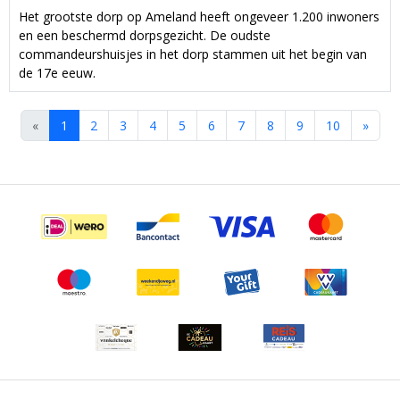
Het grootste dorp op Ameland heeft ongeveer 1.200 inwoners
en een beschermd dorpsgezicht. De oudste
commandeurshuisjes in het dorp stammen uit het begin van
de 17e eeuw.
«
1
2
3
4
5
6
7
8
9
10
»