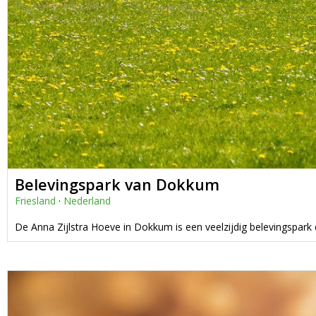
Belevingspark van Dokkum
Friesland
·
Nederland
De Anna Zijlstra Hoeve in Dokkum is een veelzijdig belevingspark d