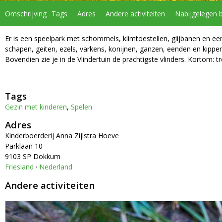
Omschrijving
Tags
Adres
Andere activiteiten
Nabijgelegen 
Er is een speelpark met schommels, klimtoestellen, glijbanen en een 
schapen, geiten, ezels, varkens, konijnen, ganzen, eenden en kippen.
Bovendien zie je in de Vlindertuin de prachtigste vlinders. Kortom: t
Tags
Gezin met kinderen
,
Spelen
Adres
Kinderboerderij Anna Zijlstra Hoeve
Parklaan 10
9103 SP Dokkum
Friesland
·
Nederland
Andere activiteiten