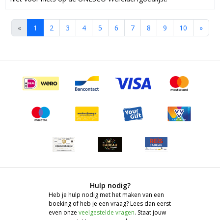
«
1
2
3
4
5
6
7
8
9
10
»
Hulp nodig?
Heb je hulp nodig met het maken van een
boeking of heb je een vraag? Lees dan eerst
even onze
veelgestelde vragen
. Staat jouw