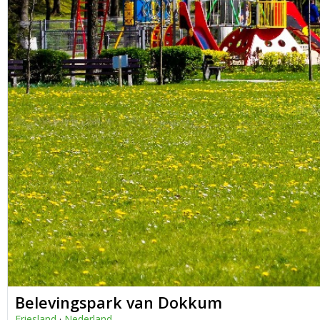
Belevingspark van Dokkum
Friesland
·
Nederland