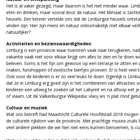
Het is al vaker gezegd, maar daarom is het niet minder waar. Limb
eten en drinken, maar vooral door de natuur. Het klimaat is zachter 
heuvels. Een kenner vertelde ons dat de Limburgse heuvels ontsta
vinden zijn. Hier zijn mens en natuur onlosmakelijk met elkaar v
natuurlijker?
Activiteiten en bezienswaardigheden
Limburg is een provincie waar toeristen vaak naar terugkeren, nadat
vakantie vaak niet voor elkaar krijgt om alles te zien en te doen
beleven. Soms is het fijn om gewoon op een terrasje te zitten en 
maken, funshoppen of exotische biertjes proeven. Er is heel veel t
Ook voor de kinderen is er zo veel leuks te doen. Eigenlijk is Limb
dat ze in Limburg erg goed zijn in het combineren van attracties v
kinderen een uitweg te zoeken uit het Labyrint en na afloop eet j
of vlaam. Uit de Valkenburgse Wikipedia: vlaoj ies 'n plat r
ó
nd geb
Cultuur en muziek
Wat ons betreft had Maastricht Culturele Hoofdstad 2018 mogen wo
de culturele rijkdom van de provincie. Met prachtige musea zoa
veel andere plekken die we hier niet eens kunnen benoemen, is cultu