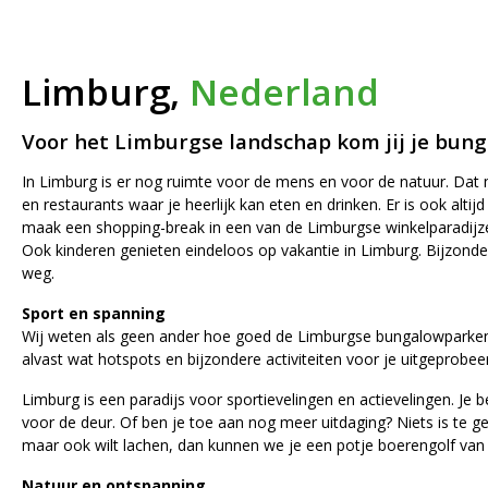
Limburg,
Nederland
Voor het Limburgse landschap kom jij je bung
In Limburg is er nog ruimte voor de mens en voor de natuur. Dat m
en restaurants waar je heerlijk kan eten en drinken. Er is ook al
maak een shopping-break in een van de Limburgse winkelparadijz
Ook kinderen genieten eindeloos op vakantie in Limburg. Bijzondere
weg.
Sport en spanning
Wij weten als geen ander hoe goed de Limburgse bungalowparken zij
alvast wat hotspots en bijzondere activiteiten voor je uitgeprobee
Limburg is een paradijs voor sportievelingen en actievelingen. Je b
voor de deur. Of ben je toe aan nog meer uitdaging? Niets is te gek
maar ook wilt lachen, dan kunnen we je een potje boerengolf van 
Natuur en ontspanning