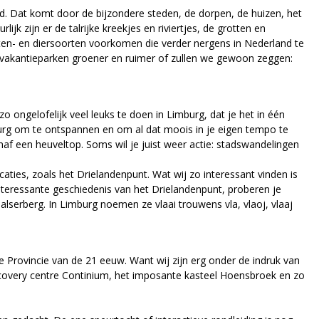
and. Dat komt door de bijzondere steden, de dorpen, de huizen, het
jk zijn er de talrijke kreekjes en riviertjes, de grotten en
nten- en diersoorten voorkomen die verder nergens in Nederland te
e vakantieparken groener en ruimer of zullen we gewoon zeggen:
zo ongelofelijk veel leuks te doen in Limburg, dat je het in één
mburg om te ontspannen en om al dat moois in je eigen tempo te
naf een heuveltop. Soms wil je juist weer actie: stadswandelingen
caties, zoals het Drielandenpunt. Wat wij zo interessant vinden is
 interessante geschiedenis van het Drielandenpunt, proberen je
alserberg. In Limburg noemen ze vlaai trouwens vla, vlaoj, vlaaj
 Provincie van de 21 eeuw. Want wij zijn erg onder de indruk van
covery centre Continium, het imposante kasteel Hoensbroek en zo