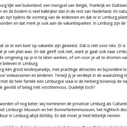
urg lijkt wel buitenland: een mengsel van België, Frankrijk en Duitsl
en de bodem is veel kalkrijker dan in de rest van Nederland. En natuurli
an zijn tijdens de vorming van de Ardennen en dat er in Limburg pla
erbonden en dat merk je ook aan de vakantieparken. In Limburg zijn d
 ze er een keer op vakantie zijn geweest. Dat is niet voor niks. Er is 
 wat je van plan was. En dat geeft ook niet, want je gaat ook naar Li
de omgeving op je in te laten werken, of om voor je uit te dromen va
e beleven in Limburg.
urg één groot kinderparadijs, met prachtige attracties en bijzondere lo
oor volwassenen en kinderen. Terwijl jij je verdiept in de waanzinnig
e met de hele familie een Limburgse vlaai in de herberg bovenop de Va
ak gev
ö
ld of belag m
è
t vr
ö
chtemoos
. Duidelijk toch?
rden of nog beter: wij nomineren de provincie Limburg als Culturele
ls het Limburgs Museum en het Bonnefantenmuseum, het hightech dis
ur in Limburg altijd dichtbij. En dat moet je heel letterlijk nemen.