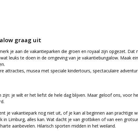
alow graag uit
erk je aan de vakantieparken die groen en royaal zijn opgezet. Dat m
tijd wat leuks te doen in de omgeving van je vakantiebungalow. Maak e
en.
 attracties, musea met speciale kindertours, spectaculaire adventures
n: je wilt er het liefst de hele dag blijven. Maar geloof ons, voor 
rd.
ent je vakantiepark nog niet uit, of je kan al beginnen aan prachtige 
 in Limburg, alles kan. Wat dacht je van grotbiken of van een grotsurv
harte aanbevelen. Hilarisch sporten midden in het weiland.