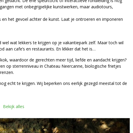
en gedacht. De ene speurtocht of interactieve rondleiding is nog
 gangen met onbegrijpelijke kunstwerken, maar audiotours,
s en het gevoel achter de kunst. Laat je ontroeren en imponeren
 wel wat lekkers te krijgen op je vakantiepark zelf. Maar toch wil
od aan cafe’s en restaurants. En lékker dat het is…
kok, waardoor de gerechten meer tijd, liefde en aandacht krijgen?
ren op sterrenniveau in Chateau Neercanne, biologische frietjes
grenzen.
nog echt te krijgen. Wij beperken ons eerlijk gezegd meestal tot de
Bekijk alles