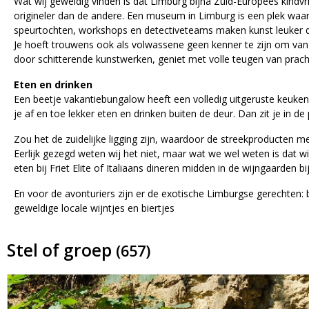
Wat wij geweldig vinden is dat Limburg bijna Zuid-Europees kindvri
origineler dan de andere. Een museum in Limburg is een plek waar
speurtochten, workshops en detectiveteams maken kunst leuker d
Je hoeft trouwens ook als volwassene geen kenner te zijn om van 
door schitterende kunstwerken, geniet met volle teugen van prach
Eten en drinken
Een beetje vakantiebungalow heeft een volledig uitgeruste keuken, w
je af en toe lekker eten en drinken buiten de deur. Dan zit je in d
Zou het de zuidelijke ligging zijn, waardoor de streekproducten 
Eerlijk gezegd weten wij het niet, maar wat we wel weten is dat wi
eten bij Friet Elite of Italiaans dineren midden in de wijngaarden 
En voor de avonturiers zijn er de exotische Limburgse gerechten: b
geweldige locale wijntjes en biertjes
Stel of groep
(657)