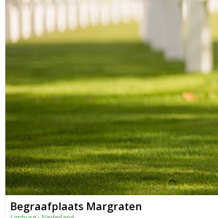
Begraafplaats Margraten
Limburg
·
Nederland