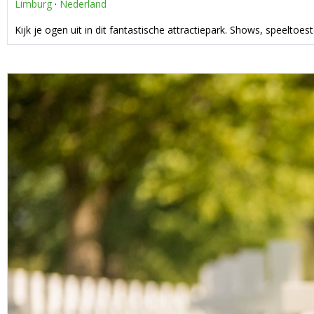
Limburg
·
Nederland
Kijk je ogen uit in dit fantastische attractiepark. Shows, speeltoe