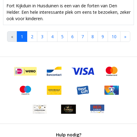
Fort Kijkduin in Huisduinen is een van de forten van Den
Helder. Een hele interessante plek om eens te bezoeken, zeker
ook voor kinderen.
«
1
2
3
4
5
6
7
8
9
10
»
Hulp nodig?