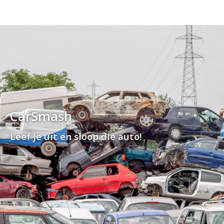
CarSmash
Leef je uit en sloop die auto!