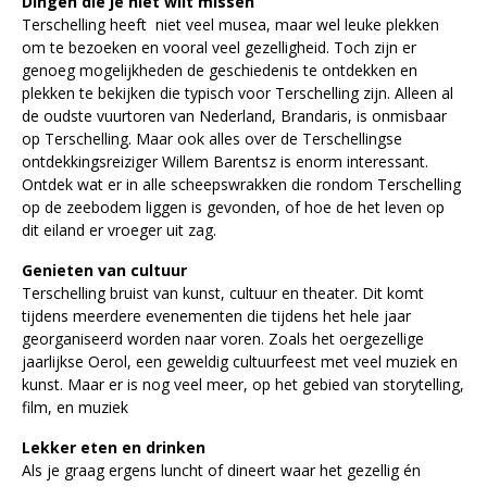
Dingen die je niet wilt missen
Terschelling heeft niet veel musea, maar wel leuke plekken
om te bezoeken en vooral veel gezelligheid. Toch zijn er
genoeg mogelijkheden de geschiedenis te ontdekken en
plekken te bekijken die typisch voor Terschelling zijn. Alleen al
de oudste vuurtoren van Nederland, Brandaris, is onmisbaar
op Terschelling. Maar ook alles over de Terschellingse
ontdekkingsreiziger Willem Barentsz is enorm interessant.
Ontdek wat er in alle scheepswrakken die rondom Terschelling
op de zeebodem liggen is gevonden, of hoe de het leven op
dit eiland er vroeger uit zag.
Genieten van cultuur
Terschelling bruist van kunst, cultuur en theater. Dit komt
tijdens meerdere evenementen die tijdens het hele jaar
georganiseerd worden naar voren. Zoals het oergezellige
jaarlijkse Oerol, een geweldig cultuurfeest met veel muziek en
kunst. Maar er is nog veel meer, op het gebied van storytelling,
film, en muziek
Lekker eten en drinken
Als je graag ergens luncht of dineert waar het gezellig én