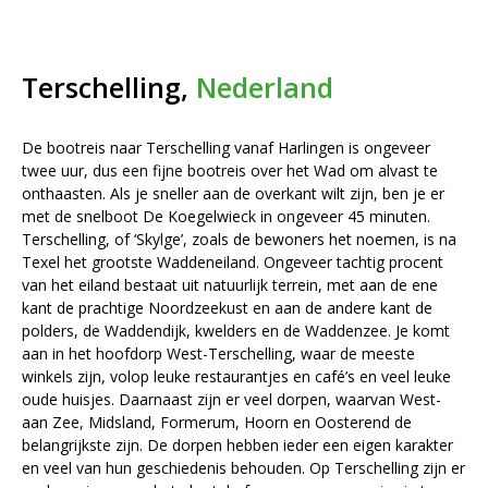
Terschelling,
Nederland
De bootreis naar Terschelling vanaf Harlingen is ongeveer
twee uur, dus een fijne bootreis over het Wad om alvast te
onthaasten. Als je sneller aan de overkant wilt zijn, ben je er
met de snelboot De Koegelwieck in ongeveer 45 minuten.
Terschelling, of ‘Skylge’, zoals de bewoners het noemen, is na
Texel het grootste Waddeneiland. Ongeveer tachtig procent
van het eiland bestaat uit natuurlijk terrein, met aan de ene
kant de prachtige Noordzeekust en aan de andere kant de
polders, de Waddendijk, kwelders en de Waddenzee. Je komt
aan in het hoofdorp West-Terschelling, waar de meeste
winkels zijn, volop leuke restaurantjes en café’s en veel leuke
oude huisjes. Daarnaast zijn er veel dorpen, waarvan West-
aan Zee, Midsland, Formerum, Hoorn en Oosterend de
belangrijkste zijn. De dorpen hebben ieder een eigen karakter
en veel van hun geschiedenis behouden. Op Terschelling zijn er